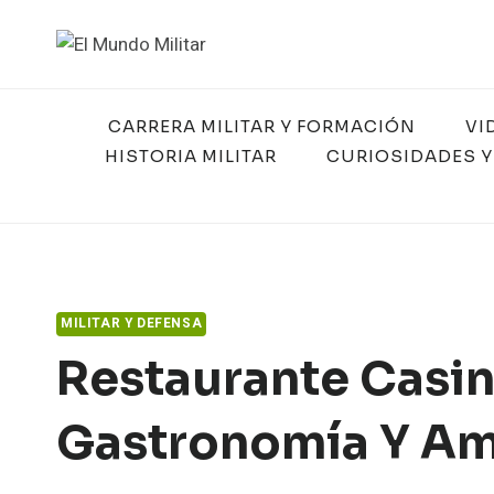
Saltar
al
contenido
CARRERA MILITAR Y FORMACIÓN
VI
HISTORIA MILITAR
CURIOSIDADES Y
MILITAR Y DEFENSA
Restaurante Casino
Gastronomía Y Am