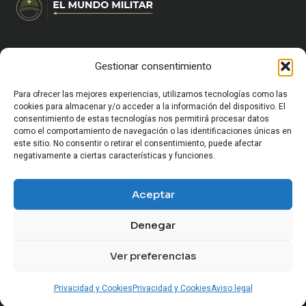
Gestionar consentimiento
HOME
CARRERA MILITAR Y FORMACIÓN
VIDA MILITAR EN ESPAÑA
Para ofrecer las mejores experiencias, utilizamos tecnologías como las
EQUIPAMIENTO Y SUPERVIVENCIA
cookies para almacenar y/o acceder a la información del dispositivo. El
consentimiento de estas tecnologías nos permitirá procesar datos
OCIO Y CULTURA MILITAR
como el comportamiento de navegación o las identificaciones únicas en
HISTORIA MILITAR
este sitio. No consentir o retirar el consentimiento, puede afectar
CURIOSIDADES Y ANÉCDOTAS MILITARES
negativamente a ciertas características y funciones.
CONFLICTOS Y GEOPOLÍTICA
SOCIEDAD Y MUNDO MILITAR
Aceptar
ARMAMENTO Y VEHÍCULOS MILITARES
Denegar
Ver preferencias
© 2026 El Mundo Militar
Privacidad y Cookies
Privacidad y Cookies
Aviso legal