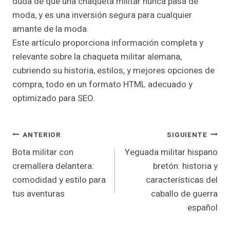
duda de que una chaqueta militar nunca pasa de
moda, y es una inversión segura para cualquier
amante de la moda.
Este artículo proporciona información completa y
relevante sobre la chaqueta militar alemana,
cubriendo su historia, estilos, y mejores opciones de
compra, todo en un formato HTML adecuado y
optimizado para SEO.
Navegación
ANTERIOR
SIGUIENTE
Bota militar con
Yeguada militar hispano
De
cremallera delantera:
bretón: historia y
Entradas
comodidad y estilo para
características del
tus aventuras
caballo de guerra
español