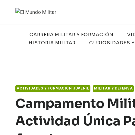
Saltar
al
contenido
CARRERA MILITAR Y FORMACIÓN
VI
HISTORIA MILITAR
CURIOSIDADES Y
ACTIVIDADES Y FORMACIÓN JUVENIL
MILITAR Y DEFENSA
Campamento Milit
Actividad Única P