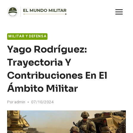
Saltar
al
contenido
MILITAR Y DEFENSA
Yago Rodríguez:
Trayectoria Y
Contribuciones En El
Ámbito Militar
Por
admin
07/10/2024