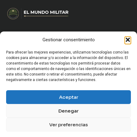
Gestionar consentimiento
HOME
CARRERA MILITAR Y FORMACIÓN
VIDA MILITAR EN ESPAÑA
Para ofrecer las mejores experiencias, utilizamos tecnologías como las
EQUIPAMIENTO Y SUPERVIVENCIA
cookies para almacenar y/o acceder a la información del dispositivo. El
consentimiento de estas tecnologías nos permitirá procesar datos
OCIO Y CULTURA MILITAR
como el comportamiento de navegación o las identificaciones únicas en
HISTORIA MILITAR
este sitio. No consentir o retirar el consentimiento, puede afectar
CURIOSIDADES Y ANÉCDOTAS MILITARES
negativamente a ciertas características y funciones.
CONFLICTOS Y GEOPOLÍTICA
SOCIEDAD Y MUNDO MILITAR
Aceptar
ARMAMENTO Y VEHÍCULOS MILITARES
Denegar
Ver preferencias
© 2026 El Mundo Militar