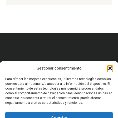
Gestionar consentimiento
HOME
CARRERA MILITAR Y FORMACIÓN
VIDA MILITAR EN ESPAÑA
Para ofrecer las mejores experiencias, utilizamos tecnologías como las
EQUIPAMIENTO Y SUPERVIVENCIA
cookies para almacenar y/o acceder a la información del dispositivo. El
consentimiento de estas tecnologías nos permitirá procesar datos
OCIO Y CULTURA MILITAR
como el comportamiento de navegación o las identificaciones únicas en
HISTORIA MILITAR
este sitio. No consentir o retirar el consentimiento, puede afectar
CURIOSIDADES Y ANÉCDOTAS MILITARES
negativamente a ciertas características y funciones.
CONFLICTOS Y GEOPOLÍTICA
SOCIEDAD Y MUNDO MILITAR
Aceptar