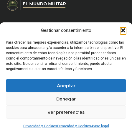
Gestionar consentimiento
HOME
CARRERA MILITAR Y FORMACIÓN
VIDA MILITAR EN ESPAÑA
Para ofrecer las mejores experiencias, utilizamos tecnologías como las
EQUIPAMIENTO Y SUPERVIVENCIA
cookies para almacenar y/o acceder a la información del dispositivo. El
consentimiento de estas tecnologías nos permitirá procesar datos
OCIO Y CULTURA MILITAR
como el comportamiento de navegación o las identificaciones únicas en
HISTORIA MILITAR
este sitio. No consentir o retirar el consentimiento, puede afectar
CURIOSIDADES Y ANÉCDOTAS MILITARES
negativamente a ciertas características y funciones.
CONFLICTOS Y GEOPOLÍTICA
SOCIEDAD Y MUNDO MILITAR
Aceptar
ARMAMENTO Y VEHÍCULOS MILITARES
Denegar
Ver preferencias
© 2026 El Mundo Militar
Privacidad y Cookies
Privacidad y Cookies
Aviso legal