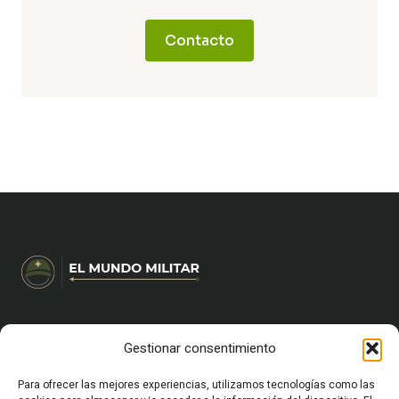
Contacto
Gestionar consentimiento
HOME
CARRERA MILITAR Y FORMACIÓN
VIDA MILITAR EN ESPAÑA
Para ofrecer las mejores experiencias, utilizamos tecnologías como las
EQUIPAMIENTO Y SUPERVIVENCIA