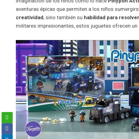
imaginación de los niños como lo hace
Pinypon Acti
aventuras épicas que permiten a los niños sumergir
creatividad
, sino también su
habilidad para resolve
militares impresionantes, estos juguetes ofrecen un 