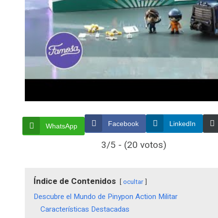
Facebook
LinkedIn
WhatsApp
3/5 - (20 votos)
Índice de Contenidos
ocultar
Descubre el Mundo de Pinypon Action Militar
Características Destacadas