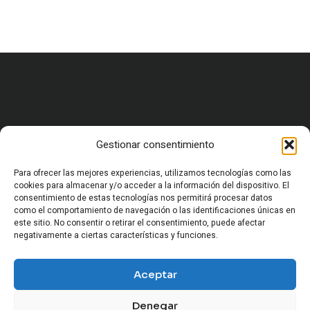
Gestionar consentimiento
HOME
CARRERA MILITAR Y FORMACIÓN
VIDA MILITAR EN ESPAÑA
Para ofrecer las mejores experiencias, utilizamos tecnologías como las
EQUIPAMIENTO Y SUPERVIVENCIA
cookies para almacenar y/o acceder a la información del dispositivo. El
consentimiento de estas tecnologías nos permitirá procesar datos
OCIO Y CULTURA MILITAR
como el comportamiento de navegación o las identificaciones únicas en
HISTORIA MILITAR
este sitio. No consentir o retirar el consentimiento, puede afectar
CURIOSIDADES Y ANÉCDOTAS MILITARES
negativamente a ciertas características y funciones.
CONFLICTOS Y GEOPOLÍTICA
SOCIEDAD Y MUNDO MILITAR
Aceptar
ARMAMENTO Y VEHÍCULOS MILITARES
Denegar