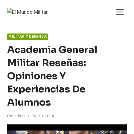
Saltar
al
contenido
MILITAR Y DEFENSA
Academia General
Militar Reseñas:
Opiniones Y
Experiencias De
Alumnos
Por
admin
06/10/2024