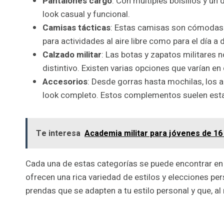
Pantalones cargo
: Con múltiples bolsillos y u
look casual y funcional.
Camisas tácticas
: Estas camisas son cómodas y
para actividades al aire libre como para el día a d
Calzado militar
: Las botas y zapatos militares 
distintivo. Existen varias opciones que varían en 
Accesorios
: Desde gorras hasta mochilas, los a
look completo. Estos complementos suelen esta
Te interesa
Academia militar para jóvenes de 16
Cada una de estas categorías se puede encontrar en 
ofrecen una rica variedad de estilos y elecciones pe
prendas que se adapten a tu estilo personal y que, a