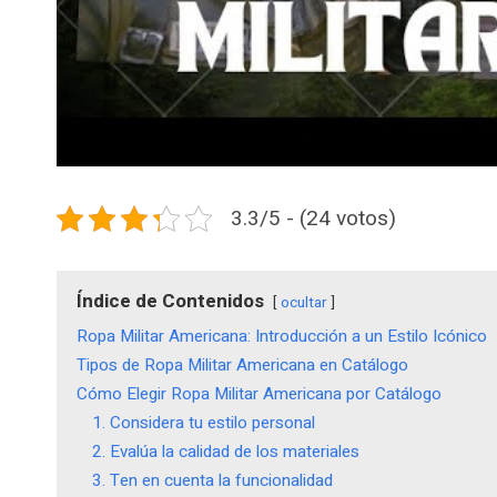
3.3/5 - (24 votos)
Índice de Contenidos
ocultar
Ropa Militar Americana: Introducción a un Estilo Icónico
Tipos de Ropa Militar Americana en Catálogo
Cómo Elegir Ropa Militar Americana por Catálogo
1. Considera tu estilo personal
2. Evalúa la calidad de los materiales
3. Ten en cuenta la funcionalidad