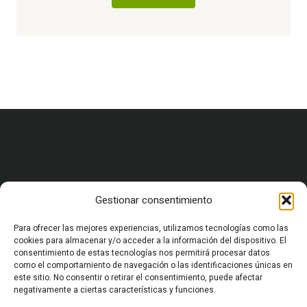
Gestionar consentimiento
HOME
CARRERA MILITAR Y FORMACIÓN
VIDA MILITAR EN ESPAÑA
Para ofrecer las mejores experiencias, utilizamos tecnologías como las
EQUIPAMIENTO Y SUPERVIVENCIA
cookies para almacenar y/o acceder a la información del dispositivo. El
consentimiento de estas tecnologías nos permitirá procesar datos
OCIO Y CULTURA MILITAR
como el comportamiento de navegación o las identificaciones únicas en
HISTORIA MILITAR
este sitio. No consentir o retirar el consentimiento, puede afectar
CURIOSIDADES Y ANÉCDOTAS MILITARES
negativamente a ciertas características y funciones.
CONFLICTOS Y GEOPOLÍTICA