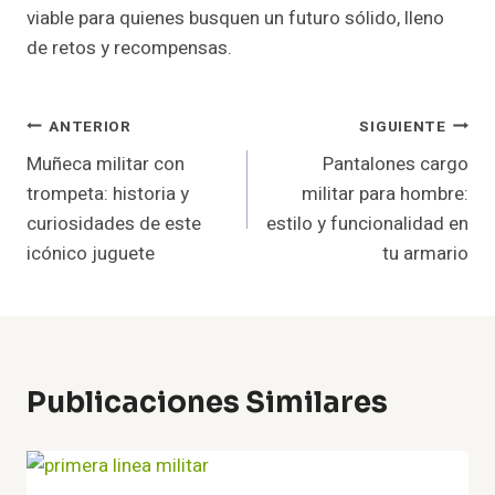
viable para quienes busquen un futuro sólido, lleno
de retos y recompensas.
Navegación
ANTERIOR
SIGUIENTE
Muñeca militar con
Pantalones cargo
De
trompeta: historia y
militar para hombre:
Entradas
curiosidades de este
estilo y funcionalidad en
icónico juguete
tu armario
Publicaciones Similares