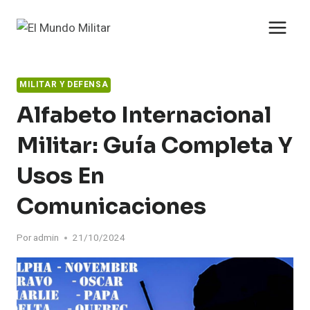
Saltar
al
contenido
MILITAR Y DEFENSA
Alfabeto Internacional
Militar: Guía Completa Y
Usos En
Comunicaciones
Por
admin
21/10/2024