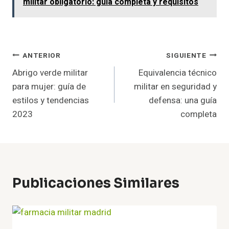
militar obligatorio: guía completa y requisitos
Navegación
ANTERIOR
SIGUIENTE
Abrigo verde militar
Equivalencia técnico
De
para mujer: guía de
militar en seguridad y
Entradas
estilos y tendencias
defensa: una guía
2023
completa
Publicaciones Similares