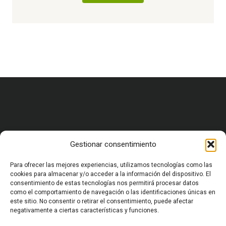
Gestionar consentimiento
HOME
CARRERA MILITAR Y FORMACIÓN
VIDA MILITAR EN ESPAÑA
Para ofrecer las mejores experiencias, utilizamos tecnologías como las
EQUIPAMIENTO Y SUPERVIVENCIA
cookies para almacenar y/o acceder a la información del dispositivo. El
consentimiento de estas tecnologías nos permitirá procesar datos
OCIO Y CULTURA MILITAR
como el comportamiento de navegación o las identificaciones únicas en
HISTORIA MILITAR
este sitio. No consentir o retirar el consentimiento, puede afectar
CURIOSIDADES Y ANÉCDOTAS MILITARES
negativamente a ciertas características y funciones.
CONFLICTOS Y GEOPOLÍTICA