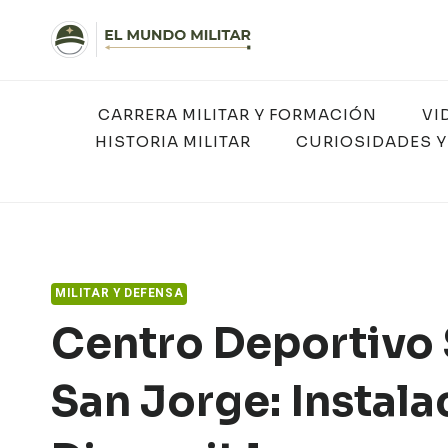
Saltar
al
contenido
CARRERA MILITAR Y FORMACIÓN
VI
HISTORIA MILITAR
CURIOSIDADES Y
MILITAR Y DEFENSA
Centro Deportivo S
San Jorge: Instal