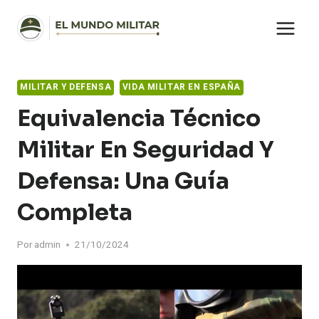
Saltar
al
contenido
MILITAR Y DEFENSA
VIDA MILITAR EN ESPAÑA
Equivalencia Técnico
Militar En Seguridad Y
Defensa: Una Guía
Completa
Por
admin
21/10/2024