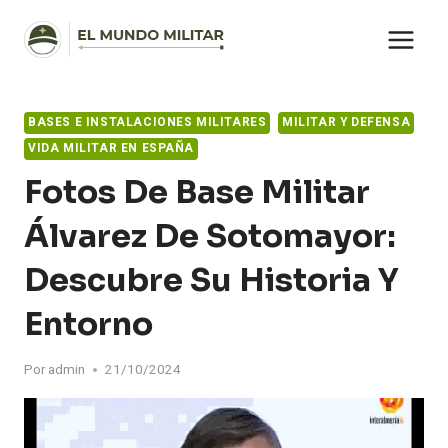
Saltar
al
contenido
BASES E INSTALACIONES MILITARES
MILITAR Y DEFENSA
VIDA MILITAR EN ESPAÑA
Fotos De Base Militar
Álvarez De Sotomayor:
Descubre Su Historia Y
Entorno
Por
admin
21/10/2024