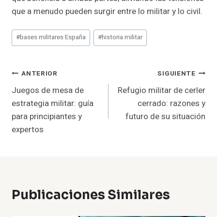
que a menudo pueden surgir entre lo militar y lo civil.
Etiquetas
#
bases militares España
#
historia militar
de
la
entrada:
Navegación
ANTERIOR
SIGUIENTE
Juegos de mesa de
Refugio militar de cerler
De
estrategia militar: guía
cerrado: razones y
Entradas
para principiantes y
futuro de su situación
expertos
Publicaciones Similares