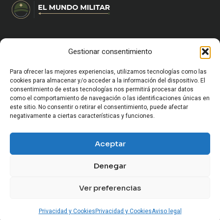
Gestionar consentimiento
HOME
CARRERA MILITAR Y FORMACIÓN
VIDA MILITAR EN ESPAÑA
Para ofrecer las mejores experiencias, utilizamos tecnologías como las
EQUIPAMIENTO Y SUPERVIVENCIA
cookies para almacenar y/o acceder a la información del dispositivo. El
consentimiento de estas tecnologías nos permitirá procesar datos
OCIO Y CULTURA MILITAR
como el comportamiento de navegación o las identificaciones únicas en
HISTORIA MILITAR
este sitio. No consentir o retirar el consentimiento, puede afectar
CURIOSIDADES Y ANÉCDOTAS MILITARES
negativamente a ciertas características y funciones.
CONFLICTOS Y GEOPOLÍTICA
SOCIEDAD Y MUNDO MILITAR
Aceptar
ARMAMENTO Y VEHÍCULOS MILITARES
Denegar
Ver preferencias
© 2026 El Mundo Militar
Privacidad y Cookies
Privacidad y Cookies
Aviso legal