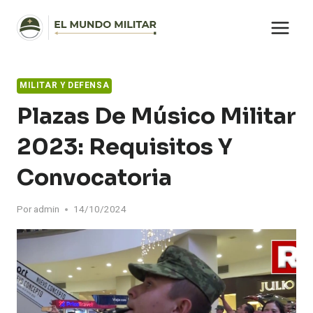
Saltar
al
contenido
MILITAR Y DEFENSA
Plazas De Músico Militar
2023: Requisitos Y
Convocatoria
Por
admin
14/10/2024