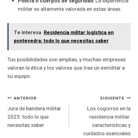
Policía o cuerpos de seguridad:
La experiencia
militar es altamente valorada en estas áreas.
Te interesa
Residencia militar logística en
pontevedra: todo lo que necesitas saber
Tus posibilidades son amplias, y muchas empresas
valoran la ética y los valores que trae un exmilitar a
su equipo.
Navegación
ANTERIOR
SIGUIENTE
Jura de bandera militar
Los cogorros en la
De
2023: todo lo que
residencia militar:
Entradas
necesitas saber
características y
cuidados esenciales