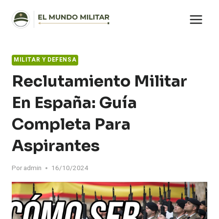
Saltar
al
contenido
MILITAR Y DEFENSA
Reclutamiento Militar
En España: Guía
Completa Para
Aspirantes
Por
admin
16/10/2024