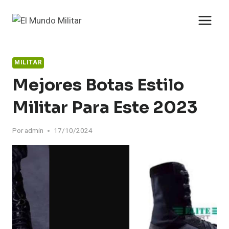
Saltar
al
contenido
MILITAR
Mejores Botas Estilo
Militar Para Este 2023
Por
admin
17/10/2024