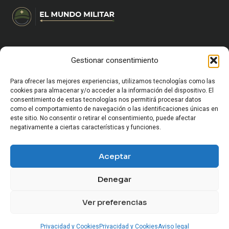
Gestionar consentimiento
HOME
CARRERA MILITAR Y FORMACIÓN
VIDA MILITAR EN ESPAÑA
Para ofrecer las mejores experiencias, utilizamos tecnologías como las
EQUIPAMIENTO Y SUPERVIVENCIA
cookies para almacenar y/o acceder a la información del dispositivo. El
consentimiento de estas tecnologías nos permitirá procesar datos
OCIO Y CULTURA MILITAR
como el comportamiento de navegación o las identificaciones únicas en
HISTORIA MILITAR
este sitio. No consentir o retirar el consentimiento, puede afectar
CURIOSIDADES Y ANÉCDOTAS MILITARES
negativamente a ciertas características y funciones.
CONFLICTOS Y GEOPOLÍTICA
SOCIEDAD Y MUNDO MILITAR
Aceptar
ARMAMENTO Y VEHÍCULOS MILITARES
Denegar
Ver preferencias
© 2026 El Mundo Militar
Privacidad y Cookies
Privacidad y Cookies
Aviso legal