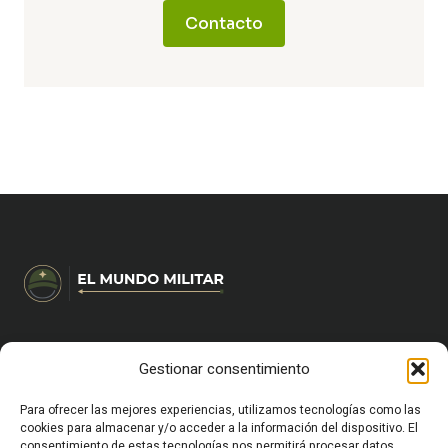
Contacto
Gestionar consentimiento
HOME
CARRERA MILITAR Y FORMACIÓN
VIDA MILITAR EN ESPAÑA
Para ofrecer las mejores experiencias, utilizamos tecnologías como las
EQUIPAMIENTO Y SUPERVIVENCIA
cookies para almacenar y/o acceder a la información del dispositivo. El
consentimiento de estas tecnologías nos permitirá procesar datos
OCIO Y CULTURA MILITAR