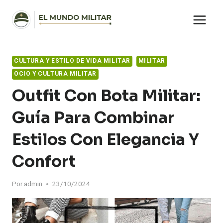
Saltar
al
contenido
CULTURA Y ESTILO DE VIDA MILITAR
MILITAR
OCIO Y CULTURA MILITAR
Outfit Con Bota Militar:
Guía Para Combinar
Estilos Con Elegancia Y
Confort
Por
admin
23/10/2024