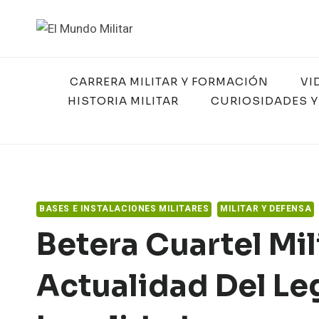
Saltar
al
contenido
CARRERA MILITAR Y FORMACIÓN
VI
HISTORIA MILITAR
CURIOSIDADES Y
BASES E INSTALACIONES MILITARES
MILITAR Y DEFENSA
Betera Cuartel Mili
Actualidad Del Leg