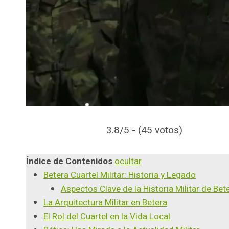
3.8/5 - (45 votos)
Índice de Contenidos
ocultar
Betera Cuartel Militar: Historia y Legado
Aspectos Clave de la Historia Militar de Bet
La Arquitectura Militar en Betera
El Rol del Cuartel en la Vida Local