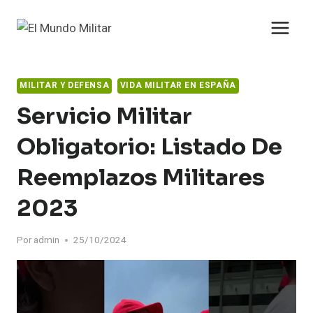
Saltar
al
contenido
MILITAR Y DEFENSA
VIDA MILITAR EN ESPAÑA
Servicio Militar
Obligatorio: Listado De
Reemplazos Militares
2023
Por
admin
25/10/2024