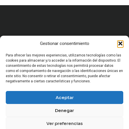
Gestionar consentimiento
HOME
CARRERA MILITAR Y FORMACIÓN
VIDA MILITAR EN ESPAÑA
Para ofrecer las mejores experiencias, utilizamos tecnologías como las
EQUIPAMIENTO Y SUPERVIVENCIA
cookies para almacenar y/o acceder a la información del dispositivo. El
consentimiento de estas tecnologías nos permitirá procesar datos
OCIO Y CULTURA MILITAR
como el comportamiento de navegación o las identificaciones únicas en
HISTORIA MILITAR
este sitio. No consentir o retirar el consentimiento, puede afectar
CURIOSIDADES Y ANÉCDOTAS MILITARES
negativamente a ciertas características y funciones.
CONFLICTOS Y GEOPOLÍTICA
SOCIEDAD Y MUNDO MILITAR
Aceptar
ARMAMENTO Y VEHÍCULOS MILITARES
Denegar
Ver preferencias