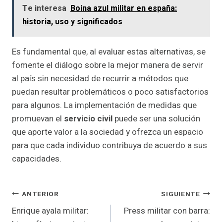
Te interesa
Boina azul militar en españa:
historia, uso y significados
Es fundamental que, al evaluar estas alternativas, se
fomente el diálogo sobre la mejor manera de servir
al país sin necesidad de recurrir a métodos que
puedan resultar problemáticos o poco satisfactorios
para algunos. La implementación de medidas que
promuevan el
servicio civil
puede ser una solución
que aporte valor a la sociedad y ofrezca un espacio
para que cada individuo contribuya de acuerdo a sus
capacidades.
Navegación
ANTERIOR
SIGUIENTE
Enrique ayala militar:
Press militar con barra:
De