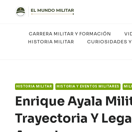
Saltar
al
contenido
CARRERA MILITAR Y FORMACIÓN
VI
HISTORIA MILITAR
CURIOSIDADES Y
HISTORIA MILITAR
HISTORIA Y EVENTOS MILITARES
MIL
Enrique Ayala Milit
Trayectoria Y Lega